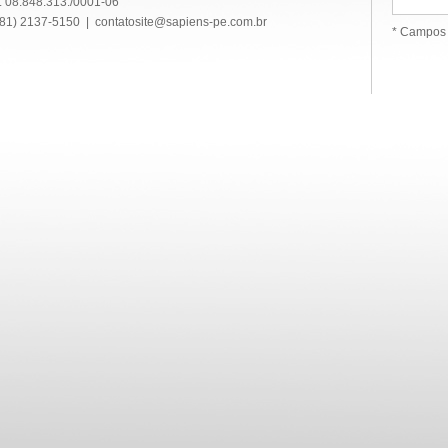
 08.848.313./0001-06
(81) 2137-5150 | contatosite@sapiens-pe.com.br
* Campos 