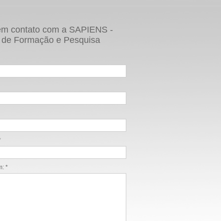
em contato com a SAPIENS -
 de Formação e Pesquisa
*
: *